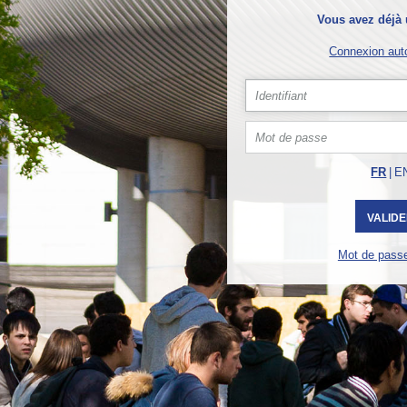
Vous avez déjà
Connexion aut
FR
|
E
Mot de passe