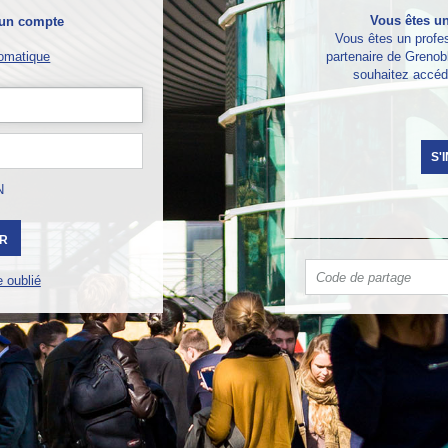
Vous êtes un
 un compte
Vous êtes un profes
omatique
partenaire de Greno
souhaitez accéd
S'
N
 oublié