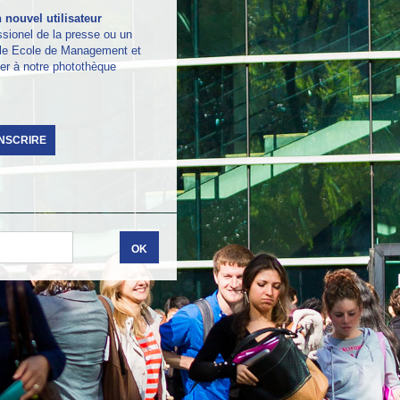
 nouvel utilisateur
sionel de la presse ou un
ble Ecole de Management et
er à notre photothèque
INSCRIRE